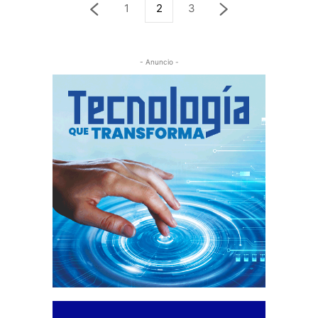
1
2
3
- Anuncio -