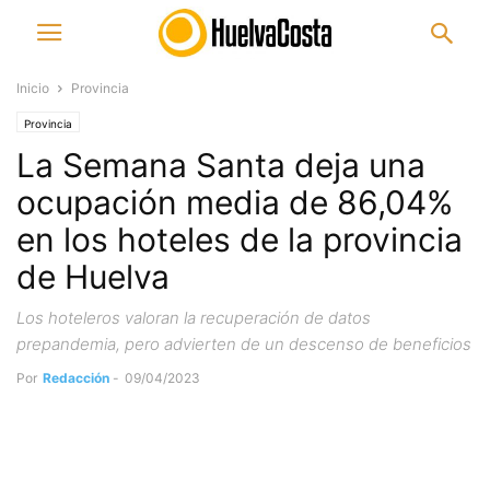
Inicio
Provincia
Provincia
La Semana Santa deja una
ocupación media de 86,04%
en los hoteles de la provincia
de Huelva
Los hoteleros valoran la recuperación de datos
prepandemia, pero advierten de un descenso de beneficios
Por
Redacción
-
09/04/2023