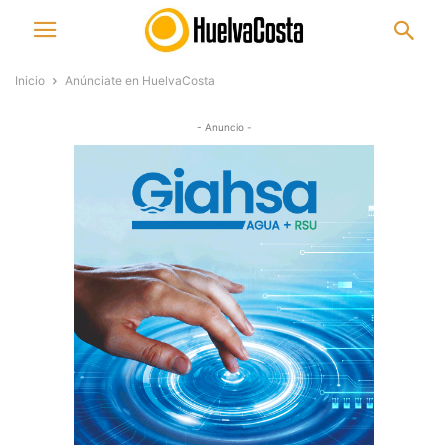
Inicio
Anúnciate en HuelvaCosta
- Anuncio -