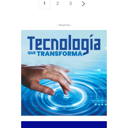
1
2
3
- Anuncio -