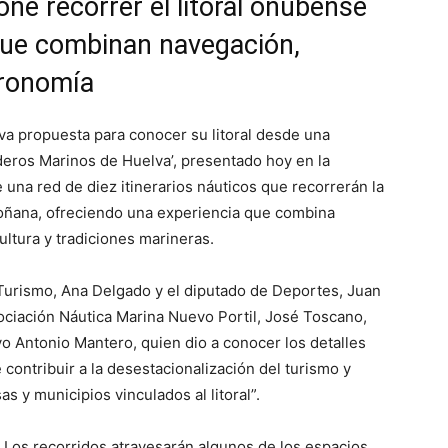
ne recorrer el litoral onubense
 que combinan navegación,
tronomía
va propuesta para conocer su litoral desde una
deros Marinos de Huelva’, presentado hoy en la
e una red de diez itinerarios náuticos que recorrerán la
oñana, ofreciendo una experiencia que combina
ultura y tradiciones marineras.
e Turismo, Ana Delgado y el diputado de Deportes, Juan
ociación Náutica Marina Nuevo Portil, José Toscano,
vo Antonio Mantero, quien dio a conocer los detalles
contribuir a la desestacionalización del turismo y
 y municipios vinculados al litoral”.
Los recorridos atravesarán algunos de los espacios