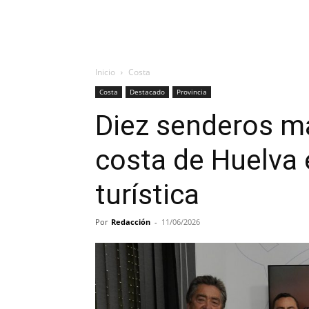
Inicio
Costa
Costa
Destacado
Provincia
Diez senderos ma
costa de Huelva 
turística
Por
Redacción
-
11/06/2026