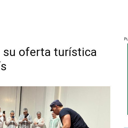
P
su oferta turística
ís