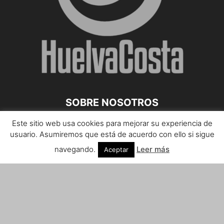
SOBRE NOSOTROS
Este sitio web usa cookies para mejorar su experiencia de
Teléfono de contacto: 959 807 059
usuario. Asumiremos que está de acuerdo con ello si sigue
¡Anúnciate!
navegando.
Leer más
Aceptar
Envíanos tus notas de prensa a:
prensa@huelvacosta.com
Contáctenos:
info@huelvacosta.com
SÍGUENOS