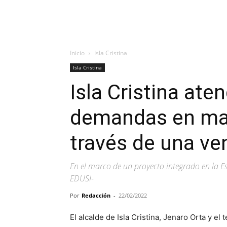
Inicio
Isla Cristina
Isla Cristina
Isla Cristina ate
demandas en mate
través de una ven
En el marco de un proyecto integrado en la Es
EDUSI-
Por
Redacción
-
22/02/2022
El alcalde de Isla Cristina, Jenaro Orta y el