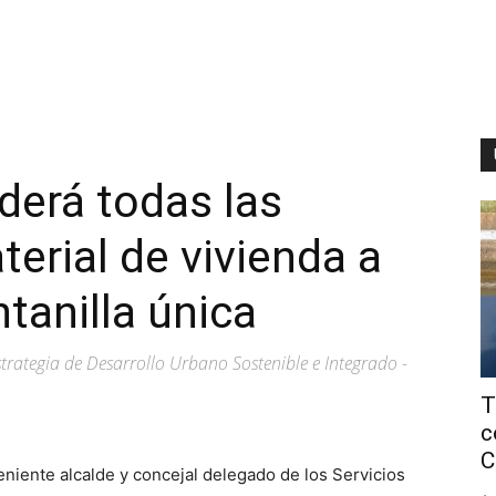
nderá todas las
rial de vivienda a
tanilla única
trategia de Desarrollo Urbano Sostenible e Integrado -
T
c
C
 teniente alcalde y concejal delegado de los Servicios