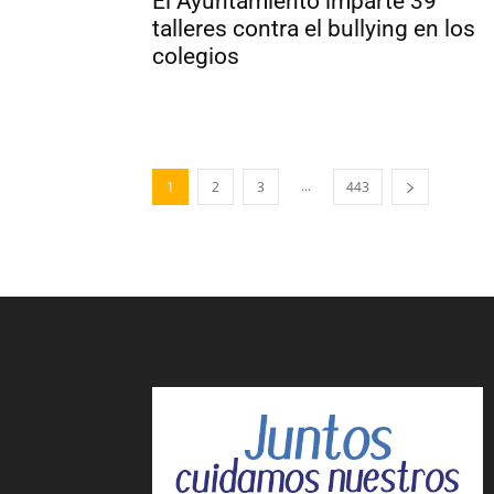
El Ayuntamiento imparte 39
talleres contra el bullying en los
colegios
...
1
2
3
443