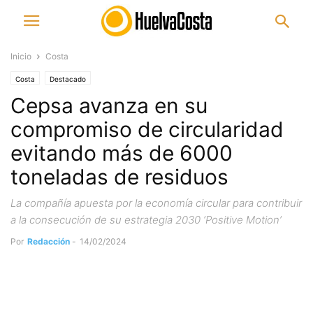
Inicio
Costa
Costa
Destacado
Cepsa avanza en su
compromiso de circularidad
evitando más de 6000
toneladas de residuos
La compañía apuesta por la economía circular para contribuir
a la consecución de su estrategia 2030 ‘Positive Motion’
Por
Redacción
-
14/02/2024