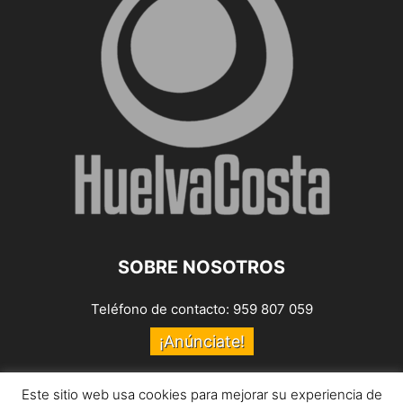
SOBRE NOSOTROS
Teléfono de contacto: 959 807 059
¡Anúnciate!
Envíanos tus notas de prensa a:
prensa@huelvacosta.com
Este sitio web usa cookies para mejorar su experiencia de