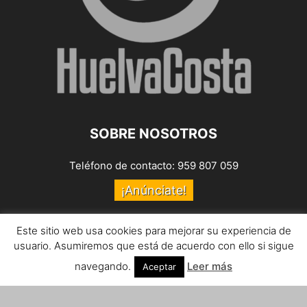
SOBRE NOSOTROS
Teléfono de contacto: 959 807 059
¡Anúnciate!
Envíanos tus notas de prensa a:
prensa@huelvacosta.com
Este sitio web usa cookies para mejorar su experiencia de
usuario. Asumiremos que está de acuerdo con ello si sigue
Contáctenos:
info@huelvacosta.com
navegando.
Leer más
Aceptar
SÍGUENOS