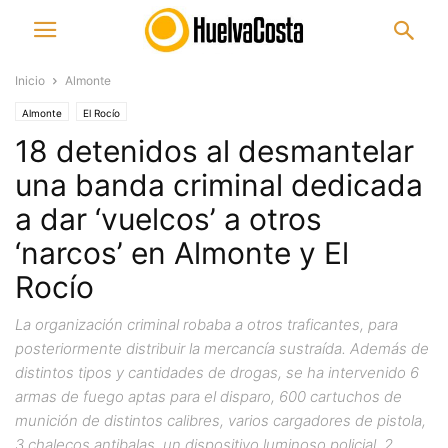
Inicio
Almonte
Almonte
El Rocío
18 detenidos al desmantelar
una banda criminal dedicada
a dar ‘vuelcos’ a otros
‘narcos’ en Almonte y El
Rocío
La organización criminal robaba a otros traficantes, para
posteriormente distribuir la mercancía sustraída. Además de
distintos tipos y cantidades de drogas, se ha intervenido 6
armas de fuego aptas para el disparo, 600 cartuchos de
munición de distintos calibres, varios cargadores de pistola,
3 chalecos antibalas, un dispositivo luminoso policial, 2