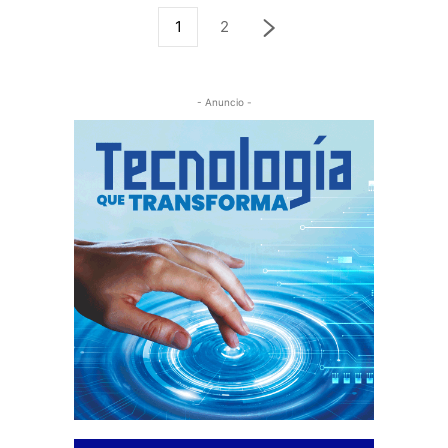
1
2
- Anuncio -