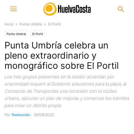
Inicio
Punta Umbría
El Portil
Punta Umbría
El Portil
Punta Umbría celebra un
pleno extraordinario y
monográfico sobre El Portil
Los tres grupos presentes en la sesión acuerdan por
unanimidad requerir al Gobierno soluciones para la playa, al
Consorcio de Transportes una conexión con el núcleo
urbano, ejecutar un plan de mejoras y comenzar los trámites
para crear un distrito propio
Por
Redacción
-
29/08/2022