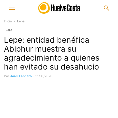
Inicio
Lepe
Lepe
Lepe: entidad benéfica
Abiphur muestra su
agradecimiento a quienes
han evitado su desahucio
Por
Jordi Landero
-
21/01/2020