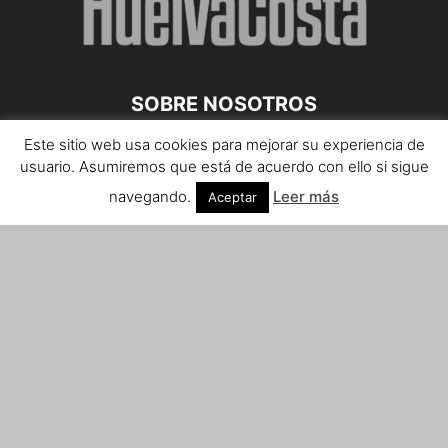
SOBRE NOSOTROS
Este sitio web usa cookies para mejorar su experiencia de
Teléfono de contacto: 959 807 059
usuario. Asumiremos que está de acuerdo con ello si sigue
¡Anúnciate!
navegando.
Leer más
Aceptar
Envíanos tus notas de prensa a:
prensa@huelvacosta.com
Contáctenos:
info@huelvacosta.com
SÍGUENOS