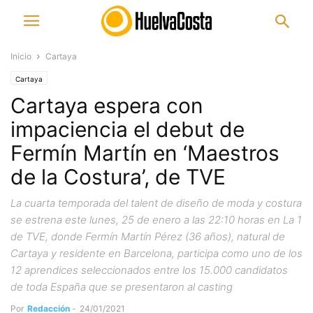
Inicio
Cartaya
Cartaya
Cartaya espera con
impaciencia el debut de
Fermín Martín en ‘Maestros
de la Costura’, de TVE
La cuarta temporada del talent de diseño de moda y costura
se estrena este lunes, 25 de enero a las 22:10 horas en La 1
de TVE, donde Fermín Martín Pérez (36 años), natural de
Cartaya y residente en Barcelona, participa como uno de los
12 aprendices seleccionados entre los 15.000 candidatos
de toda España que se presentaron al casting
Por
Redacción
-
24/01/2021