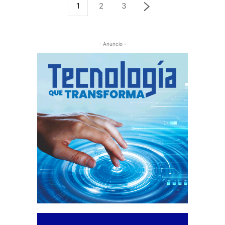
1
2
3
- Anuncio -