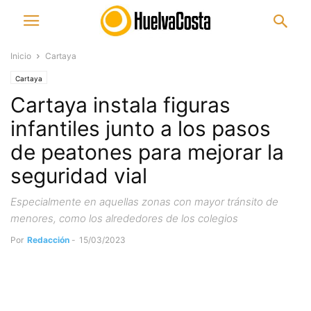
Inicio
Cartaya
Cartaya
Cartaya instala figuras
infantiles junto a los pasos
de peatones para mejorar la
seguridad vial
Especialmente en aquellas zonas con mayor tránsito de
menores, como los alrededores de los colegios
Por
Redacción
-
15/03/2023