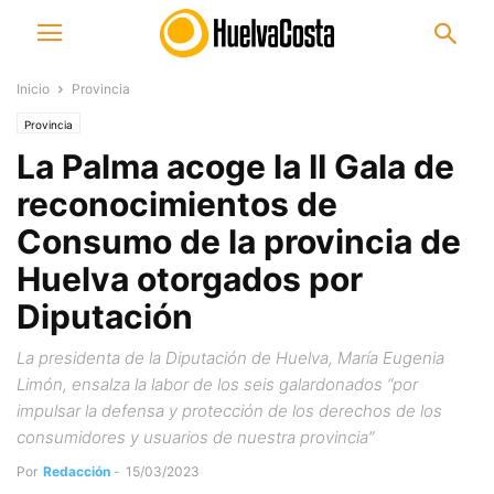
Inicio
Provincia
Provincia
La Palma acoge la II Gala de
reconocimientos de
Consumo de la provincia de
Huelva otorgados por
Diputación
La presidenta de la Diputación de Huelva, María Eugenia
Limón, ensalza la labor de los seis galardonados “por
impulsar la defensa y protección de los derechos de los
consumidores y usuarios de nuestra provincia”
Por
Redacción
-
15/03/2023