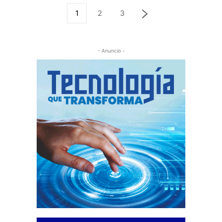
1
2
3
- Anuncio -