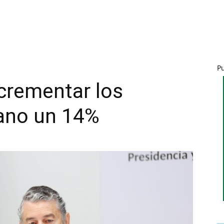
P
crementar los
rano un 14%