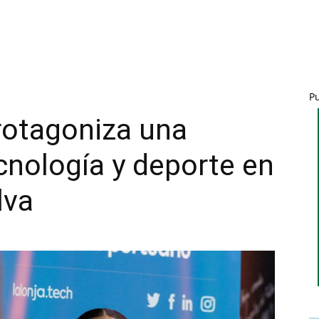
P
rotagoniza una
cnología y deporte en
lva