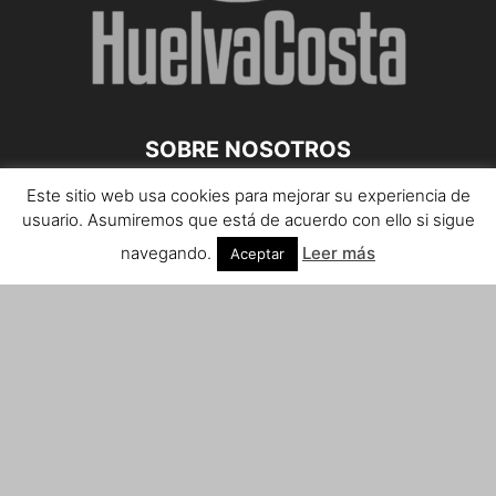
SOBRE NOSOTROS
Este sitio web usa cookies para mejorar su experiencia de
Teléfono de contacto: 959 807 059
usuario. Asumiremos que está de acuerdo con ello si sigue
¡Anúnciate!
navegando.
Leer más
Aceptar
Envíanos tus notas de prensa a:
prensa@huelvacosta.com
Contáctenos:
info@huelvacosta.com
SÍGUENOS