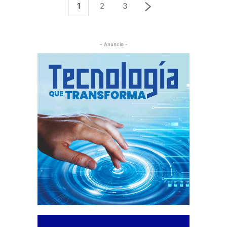
1
2
3
- Anuncio -