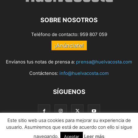
SOBRE NOSOTROS
Teléfono de contacto: 959 807 059
¡Anúnciate!
Envíanos tus notas de prensa a:
prensa@huelvacosta.com
Contáctenos:
info@huelvacosta.com
SÍGUENOS
Este sitio web usa cookies para mejorar su experiencia de
usuario. Asumiremos que está de acuerdo con ello si sigue
navegando.
Leer más
© HuelvaCosta
Aceptar