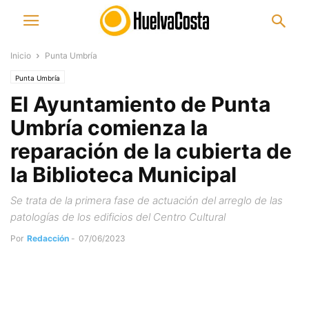
Inicio
Punta Umbría
Punta Umbría
El Ayuntamiento de Punta
Umbría comienza la
reparación de la cubierta de
la Biblioteca Municipal
Se trata de la primera fase de actuación del arreglo de las
patologías de los edificios del Centro Cultural
Por
Redacción
-
07/06/2023