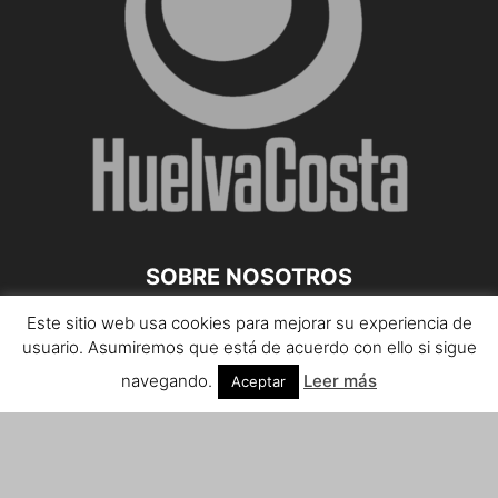
SOBRE NOSOTROS
Este sitio web usa cookies para mejorar su experiencia de
Teléfono de contacto: 959 807 059
usuario. Asumiremos que está de acuerdo con ello si sigue
¡Anúnciate!
navegando.
Leer más
Aceptar
Envíanos tus notas de prensa a:
prensa@huelvacosta.com
Contáctenos:
info@huelvacosta.com