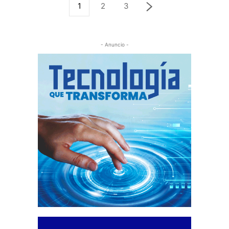
1
2
3
- Anuncio -