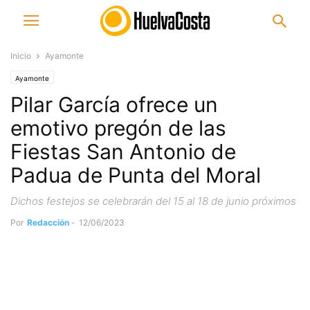
Inicio
Ayamonte
Ayamonte
Pilar García ofrece un
emotivo pregón de las
Fiestas San Antonio de
Padua de Punta del Moral
Dichos festejos se celebrarán del 15 al 18 de junio próximos
Por
Redacción
-
12/06/2023