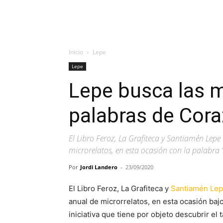
Inicio
Lepe
Lepe
Lepe busca las 
palabras de Cor
El Libro Feroz, La Grafiteca y Santiamén Lepe
microrelatos, en esta ocasión con la palabra ‘
Por
Jordi Landero
-
23/09/2020
El Libro Feroz, La Grafiteca y
Santiamén Le
anual de microrrelatos, en esta ocasión ba
iniciativa que tiene por objeto descubrir el 