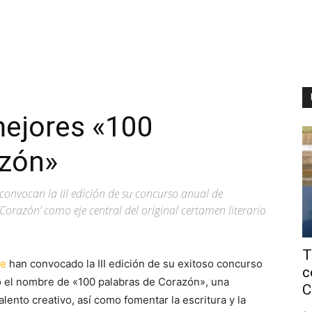
mejores «100
azón»
 convocan la III edición de su concurso anual de
Corazón’ como eje central del original certamen literario
T
pe
han convocado la III edición de su exitoso concurso
c
jo el nombre de «100 palabras de Corazón», una
C
talento creativo, así como fomentar la escritura y la