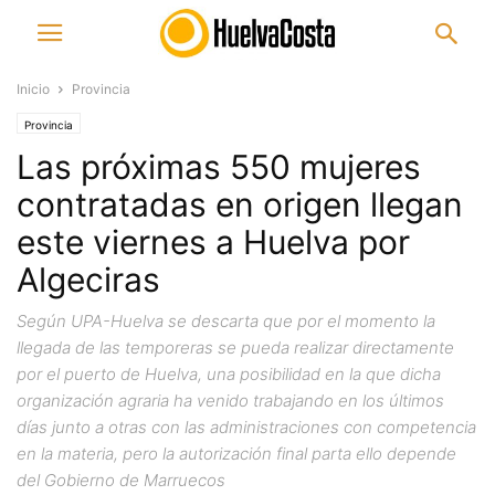
Inicio
Provincia
Provincia
Las próximas 550 mujeres
contratadas en origen llegan
este viernes a Huelva por
Algeciras
Según UPA-Huelva se descarta que por el momento la
llegada de las temporeras se pueda realizar directamente
por el puerto de Huelva, una posibilidad en la que dicha
organización agraria ha venido trabajando en los últimos
días junto a otras con las administraciones con competencia
en la materia, pero la autorización final parta ello depende
del Gobierno de Marruecos