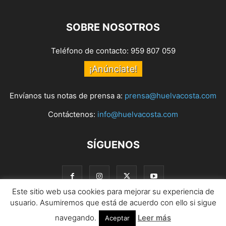
SOBRE NOSOTROS
Teléfono de contacto: 959 807 059
¡Anúnciate!
Envíanos tus notas de prensa a:
prensa@huelvacosta.com
Contáctenos:
info@huelvacosta.com
SÍGUENOS
Este sitio web usa cookies para mejorar su experiencia de
usuario. Asumiremos que está de acuerdo con ello si sigue
navegando.
Leer más
© HuelvaCosta
Aceptar