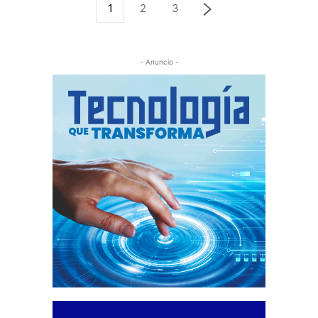
1
2
3
- Anuncio -