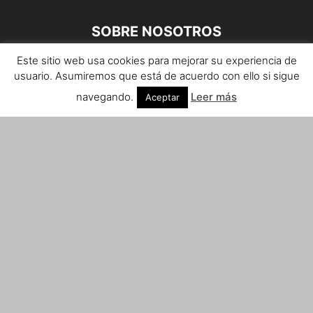
SOBRE NOSOTROS
Este sitio web usa cookies para mejorar su experiencia de
Teléfono de contacto: 959 807 059
usuario. Asumiremos que está de acuerdo con ello si sigue
¡Anúnciate!
navegando.
Leer más
Aceptar
Envíanos tus notas de prensa a:
prensa@huelvacosta.com
Contáctenos:
info@huelvacosta.com
SÍGUENOS
© HuelvaCosta