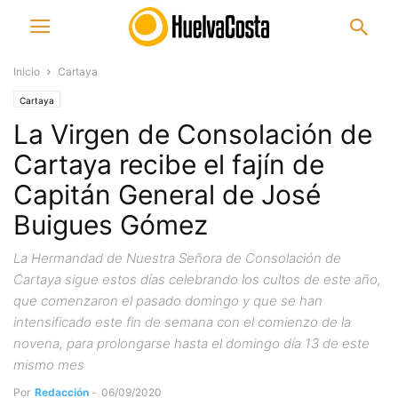
Inicio
Cartaya
Cartaya
La Virgen de Consolación de
Cartaya recibe el fajín de
Capitán General de José
Buigues Gómez
La Hermandad de Nuestra Señora de Consolación de
Cartaya sigue estos días celebrando los cultos de este año,
que comenzaron el pasado domingo y que se han
intensificado este fin de semana con el comienzo de la
novena, para prolongarse hasta el domingo día 13 de este
mismo mes
Por
Redacción
-
06/09/2020