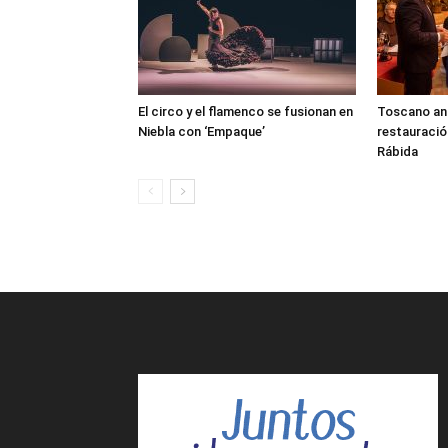
El circo y el flamenco se fusionan en
Toscano anun
Niebla con ‘Empaque’
restauració
Rábida