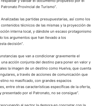
respaldar y validar el documento propuesto por el
Patronato Provincial de Turismo”.
Analizadas las partidas presupuestarias, así como los
contenidos técnicos de las mismas y la proyección de
oción interna local, y dándole un escaso protagonismo
do los argumentos que han llevado a los
esta decisión”.
rcunstancias que van a condicionar gravemente el
an una acción conjunta del destino para poner en valor y
ales la imagen de un destino como Huelva, que cuenta
singulares, a través de acciones de comunicación que
estino no masificado, con grandes espacios
s, entre otras características específicas de la oferta,
 y presentado por el Patronato, no se consigue”.
 preocupando al sector la demora en concretar con la