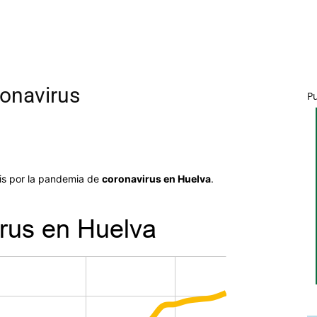
ronavirus
P
a
isis por la pandemia de
coronavirus en Huelva
.