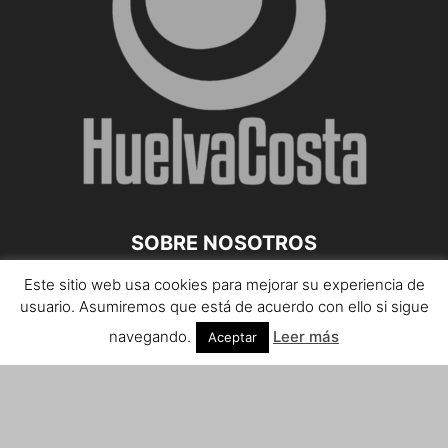
SOBRE NOSOTROS
Este sitio web usa cookies para mejorar su experiencia de
Teléfono de contacto: 959 807 059
usuario. Asumiremos que está de acuerdo con ello si sigue
¡Anúnciate!
navegando.
Leer más
Aceptar
Envíanos tus notas de prensa a:
prensa@huelvacosta.com
Contáctenos:
info@huelvacosta.com