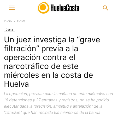
Inicio
Costa
Costa
Un juez investiga la “grave
filtración” previa a la
operación contra el
narcotráfico de este
miércoles en la costa de
Huelva
La operación, prevista para la mañana de este miércoles con
16 detenciones y 27 entradas y registros, no se ha podido
ejecutar dada la “precisión, amplitud y antelación” de la
“filtración” que han recibido los miembros de la banda