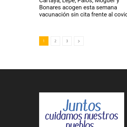
Cartaya, Lepe, Palos, Moguer y
Bonares acogen esta semana
vacunación sin cita frente al covi
1
2
3