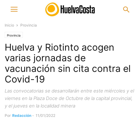
Inicio
Provincia
Provincia
Huelva y Riotinto acogen
varias jornadas de
vacunación sin cita contra el
Covid-19
Las convocatorias se desarrollarán entre este miércoles y el
viernes en la Plaza Doce de Octubre de la capital provincial,
y el jueves en la localidad minera
Por
Redacción
-
11/01/2022