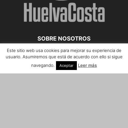
SOBRE NOSOTROS
Este sitio web usa cookies para mejorar su experiencia de
Teléfono de contacto: 959 807 059
usuario. Asumiremos que está de acuerdo con ello si sigue
¡Anúnciate!
navegando.
Leer más
Aceptar
Envíanos tus notas de prensa a:
prensa@huelvacosta.com
Contáctenos:
info@huelvacosta.com
SÍGUENOS