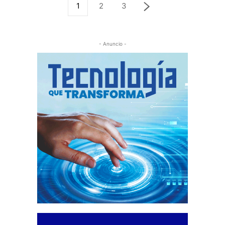
1
2
3
- Anuncio -