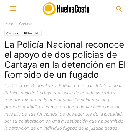
Inicio
Cartaya
Cartaya
El Rompido
La Policía Nacional reconoce
el apoyo de dos policías de
Cartaya en la detención en El
Rompido de un fugado
La Dirección General de la Policía remite a la Jefatura de la
Policía Local de Cartaya una carta de agradecimiento y
reconocimiento en la que destaca “la colaboración y
profesionalidad”, así como “un grado de vocación que va
más allá de sus funciones” de dos agentes de la localidad,
por su colaboración en una investigación que ha permitido
la detención de un individuo fugado de la justicia desde