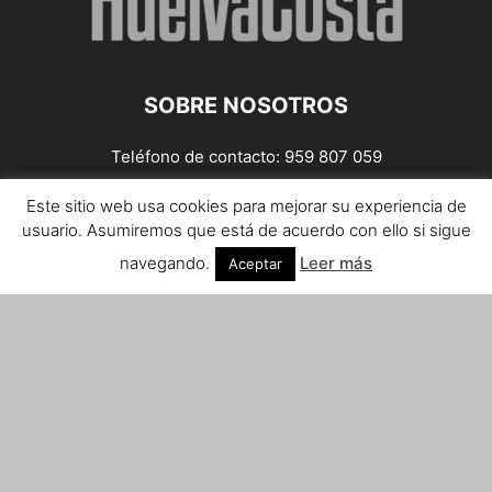
SOBRE NOSOTROS
Teléfono de contacto: 959 807 059
¡Anúnciate!
Este sitio web usa cookies para mejorar su experiencia de
usuario. Asumiremos que está de acuerdo con ello si sigue
Envíanos tus notas de prensa a:
prensa@huelvacosta.com
navegando.
Leer más
Aceptar
Contáctenos:
info@huelvacosta.com
SÍGUENOS