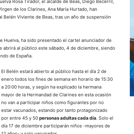
uelva Rosa Tirador, el alcalde de Beas, Diego Becerril,
irgen de los Clarines, Ana María Hurtado, han
al Belén Viviente de Beas, tras un año de suspensión
de Huelva, ha sido presentado el cartel anunciador de
e abrirá al público este sábado, 4 de diciembre, siendo
undo de España.
El Belén estará abierto al público hasta el día 2 de
enero todos los fines de semana en horario de 15:30
a 20:00 horas, y según ha explicado la hermana
mayor de la Hermandad de Clarines en esta ocasión
no van a participar niños como figurantes por no
estar vacunados, estando por tanto protagonizado
por entre 45 y 50
personas adultas cada día
. Solo el
día 17 de diciembre participarán niños -mayores de
12 años- y solo vacunados.