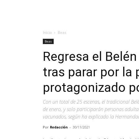
Inicio
Beas
Beas
Regresa el Belén
tras parar por la
protagonizado p
Con un total de 25 escenas, el tradicional Bel
de enero, y solo participarán personas adult
vacunados, según ha explicado la Hermandad
Por
Redacción
-
30/11/2021