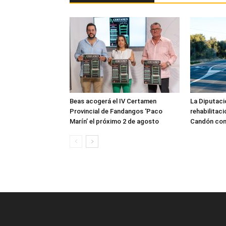
Beas acogerá el IV Certamen
La Diputaci
Provincial de Fandangos ‘Paco
rehabilitaci
Marín’ el próximo 2 de agosto
Candón con 