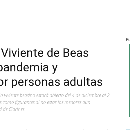
P
 Viviente de Beas
 pandemia y
or personas adultas
én viviente beasino estará abierto del 4 de diciembre al 2
as como figurantes al no estar los menores aún
 de Clarines