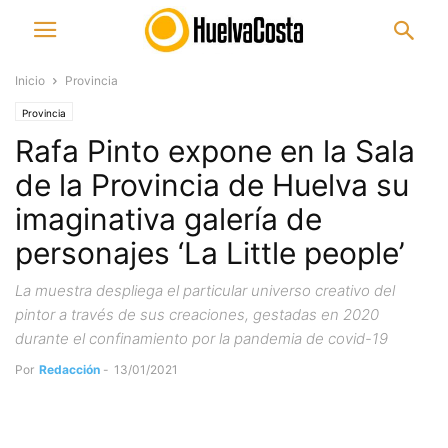
Inicio
Provincia
Provincia
Rafa Pinto expone en la Sala
de la Provincia de Huelva su
imaginativa galería de
personajes ‘La Little people’
La muestra despliega el particular universo creativo del
pintor a través de sus creaciones, gestadas en 2020
durante el confinamiento por la pandemia de covid-19
Por
Redacción
-
13/01/2021