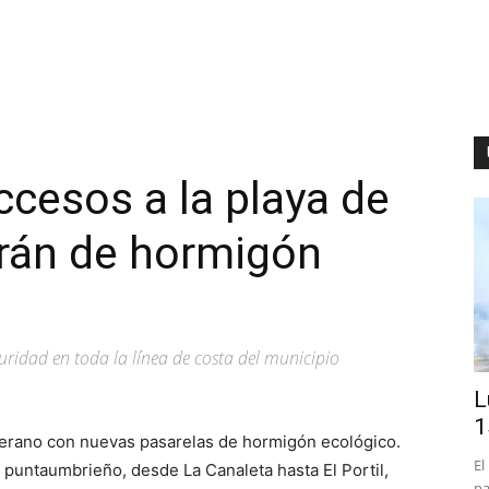
cesos a la playa de
rán de hormigón
eguridad en toda la línea de costa del municipio
L
1
verano con nuevas pasarelas de hormigón ecológico.
El
l puntaumbrieño, desde La Canaleta hasta El Portil,
pa