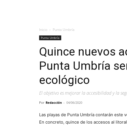
Inicio
Punta Umbría
Punta Umbría
Quince nuevos ac
Punta Umbría se
ecológico
El objetivo es mejorar la accesibilidad y la s
Por
Redacción
-
04/06/2020
Las playas de Punta Umbría contarán este 
En concreto, quince de los accesos al litora