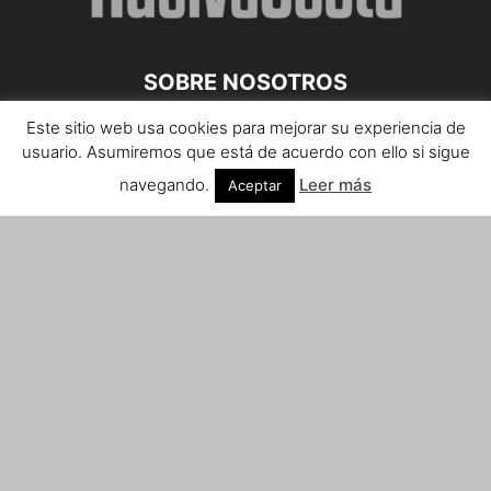
SOBRE NOSOTROS
Este sitio web usa cookies para mejorar su experiencia de
Teléfono de contacto: 959 807 059
usuario. Asumiremos que está de acuerdo con ello si sigue
¡Anúnciate!
navegando.
Leer más
Aceptar
Envíanos tus notas de prensa a:
prensa@huelvacosta.com
Contáctenos:
info@huelvacosta.com
SÍGUENOS