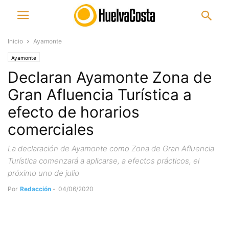
Inicio
Ayamonte
Ayamonte
Declaran Ayamonte Zona de
Gran Afluencia Turística a
efecto de horarios
comerciales
La declaración de Ayamonte como Zona de Gran Afluencia
Turística comenzará a aplicarse, a efectos prácticos, el
próximo uno de julio
Por
Redacción
-
04/06/2020