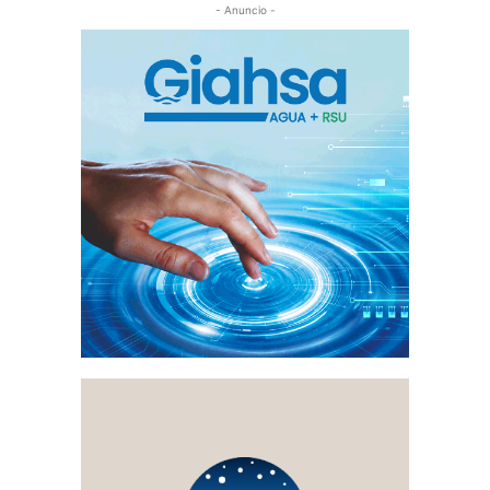
- Anuncio -
EUROCIUDAD DEL GUADIANAÇ
FUENTEHERIDOS
GIBRALEÓN
HIGUERA DE LA SIERRA
HINOJOS
HORÓSCOPO
HUELVA
INTERNACIONAL
ISLA CANELA
ISLA CRISTINA
ISLANTILLA
JABUGO
LA ANTILLA
LA GRANADA DE RIOTINTO
LA PALMA DEL CONDADO
LA REDONDELA
LEPE
LINARES DE LA SIERRA
LUCENA DEL PUERTO
MANCOMUNIDAD DE MUNICIPIOS BETURIA
MANZANILLA
MATALASCAÑAS
MAZAGÓN
MINAS DE RIOTINTO
MOGUER
NERVA
NIEBLA
NUEVO PORTIL
PALOS DE LA FRONTERA
PATERNA DEL CAMPO
PAYMOGO
PORTUGAL
POZO DEL CAMINO
PROVINCIA
PUEBLA DE GUZMÁN
PUNTA DEL MORAL
PUNTA UMBRÍA
ROCIANA DEL CONDADO
ROSAL DE LA FRONTERA
SAN BARTOLOMÉ DE LA TORRE
SAN JUAN DEL PUERTO
SAN SILVESTRE DE GUZMÁN
SANLÚCAR DE GUADIANA
SANTA ANA LA REAL
SANTA OLALLA DEL CALA
SIERRA DE ARACENA Y PICOS DE AROCHE
SIERRA DE HUELVA
THARSIS
TRIGUEROS
URBASUR
VALVERDE DEL CAMINO
VILLABLANCA