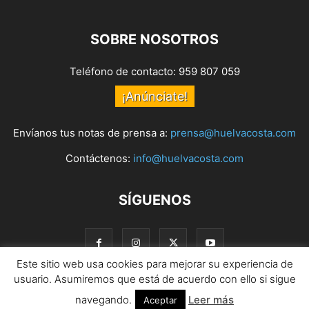
SOBRE NOSOTROS
Teléfono de contacto: 959 807 059
¡Anúnciate!
Envíanos tus notas de prensa a:
prensa@huelvacosta.com
Contáctenos:
info@huelvacosta.com
SÍGUENOS
Este sitio web usa cookies para mejorar su experiencia de
usuario. Asumiremos que está de acuerdo con ello si sigue
navegando.
Leer más
© HuelvaCosta
Aceptar