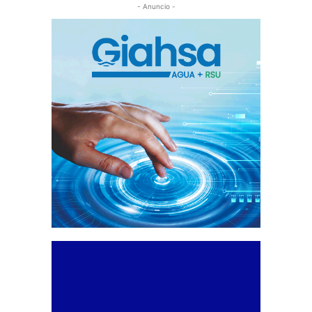
- Anuncio -
EUROCIUDAD DEL GUADIANAÇ
FUENTEHERIDOS
GIBRALEÓN
HIGUERA DE LA SIERRA
HINOJOS
HORÓSCOPO
HUELVA
INTERNACIONAL
ISLA CANELA
ISLA CRISTINA
ISLANTILLA
JABUGO
LA ANTILLA
LA GRANADA DE RIOTINTO
LA PALMA DEL CONDADO
LA REDONDELA
LEPE
LINARES DE LA SIERRA
LUCENA DEL PUERTO
MANCOMUNIDAD DE MUNICIPIOS BETURIA
MANZANILLA
MATALASCAÑAS
MAZAGÓN
MINAS DE RIOTINTO
MOGUER
NERVA
NIEBLA
NUEVO PORTIL
PALOS DE LA FRONTERA
PATERNA DEL CAMPO
PAYMOGO
PORTUGAL
POZO DEL CAMINO
PROVINCIA
PUEBLA DE GUZMÁN
PUNTA DEL MORAL
PUNTA UMBRÍA
ROCIANA DEL CONDADO
ROSAL DE LA FRONTERA
SAN BARTOLOMÉ DE LA TORRE
SAN JUAN DEL PUERTO
SAN SILVESTRE DE GUZMÁN
SANLÚCAR DE GUADIANA
SANTA ANA LA REAL
SANTA OLALLA DEL CALA
SIERRA DE ARACENA Y PICOS DE AROCHE
SIERRA DE HUELVA
THARSIS
TRIGUEROS
URBASUR
VALVERDE DEL CAMINO
VILLABLANCA