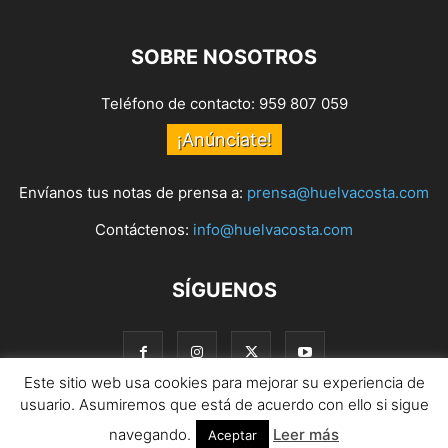
SOBRE NOSOTROS
Teléfono de contacto: 959 807 059
¡Anúnciate!
Envíanos tus notas de prensa a:
prensa@huelvacosta.com
Contáctenos:
info@huelvacosta.com
SÍGUENOS
Este sitio web usa cookies para mejorar su experiencia de
usuario. Asumiremos que está de acuerdo con ello si sigue
navegando.
Leer más
© HuelvaCosta
Aceptar