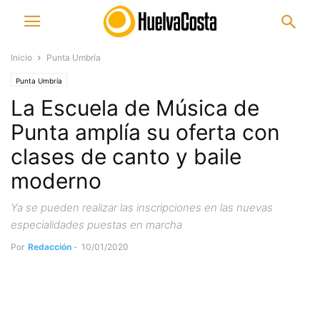
Inicio
Punta Umbría
Punta Umbría
La Escuela de Música de
Punta amplía su oferta con
clases de canto y baile
moderno
Ya se pueden realizar las inscripciones en las nuevas
especialidades puestas en marcha
Por
Redacción
-
10/01/2020