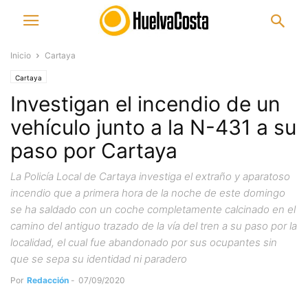
Inicio
Cartaya
Cartaya
Investigan el incendio de un
vehículo junto a la N-431 a su
paso por Cartaya
La Policía Local de Cartaya investiga el extraño y aparatoso
incendio que a primera hora de la noche de este domingo
se ha saldado con un coche completamente calcinado en el
camino del antiguo trazado de la vía del tren a su paso por la
localidad, el cual fue abandonado por sus ocupantes sin
que se sepa su identidad ni paradero
Por
Redacción
-
07/09/2020