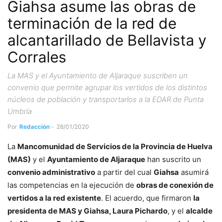
Giahsa asume las obras de
terminación de la red de
alcantarillado de Bellavista y
Corrales
La MAS y el Ayuntamiento de Aljaraque suscriben un
convenio que permite agrupar los vertidos de los distintos
núcleos de población y transportarlos a la EDAR de Punta
Umbría
Por
Redacción
-
28/01/2020
La
Mancomunidad de Servicios de la Provincia de Huelva
(MAS)
y el
Ayuntamiento de Aljaraque
han suscrito un
convenio administrativo
a partir del cual
Giahsa
asumirá
las competencias en la ejecución de
obras de conexión de
vertidos a la red existente
. El acuerdo, que firmaron
la
presidenta de MAS y Giahsa, Laura Pichardo
, y el
alcalde