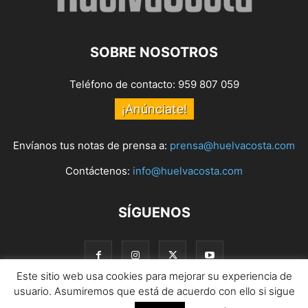
SOBRE NOSOTROS
Teléfono de contacto: 959 807 059
¡Anúnciate!
Envíanos tus notas de prensa a:
prensa@huelvacosta.com
Contáctenos:
info@huelvacosta.com
SÍGUENOS
Este sitio web usa cookies para mejorar su experiencia de
usuario. Asumiremos que está de acuerdo con ello si sigue