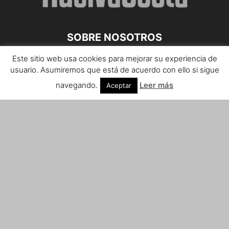
SOBRE NOSOTROS
Este sitio web usa cookies para mejorar su experiencia de
Teléfono de contacto: 959 807 059
usuario. Asumiremos que está de acuerdo con ello si sigue
¡Anúnciate!
navegando.
Leer más
Aceptar
Envíanos tus notas de prensa a:
prensa@huelvacosta.com
Contáctenos:
info@huelvacosta.com
SÍGUENOS